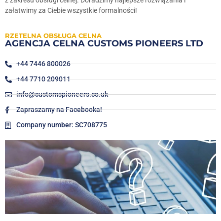
załatwimy za Ciebie wszystkie formalności!
RZETELNA OBSŁUGA CELNA
AGENCJA CELNA CUSTOMS PIONEERS LTD
+44 7446 800026
+44 7710 209011
info@customspioneers.co.uk
Zapraszamy na Facebooka!
Company number: SC708775