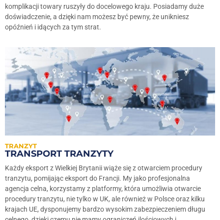
komplikacji towary ruszyły do docelowego kraju. Posiadamy duże
doświadczenie, a dzięki nam możesz być pewny, że unikniesz
opóźnień i idących za tym strat.
TRANZYT
TRANSPORT TRANZYTY
Każdy eksport z Wielkiej Brytanii wiąże się z otwarciem procedury
tranzytu, pomijając eksport do Francji. My jako profesjonalna
agencja celna, korzystamy z platformy, która umożliwia otwarcie
procedury tranzytu, nie tylko w UK, ale również w Polsce oraz kilku
krajach UE, dysponujemy bardzo wysokim zabezpieczeniem długu
celnego, dzięki czemu nie mamy ograniczeń ilościowych i