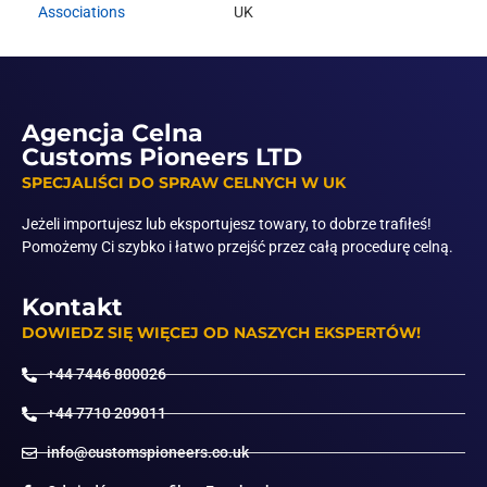
Agencja Celna
Customs Pioneers LTD
SPECJALIŚCI DO SPRAW CELNYCH W UK
Jeżeli importujesz lub eksportujesz towary, to dobrze trafiłeś!
Pomożemy Ci szybko i łatwo przejść przez całą procedurę celną.
Kontakt
DOWIEDZ SIĘ WIĘCEJ OD NASZYCH EKSPERTÓW!
+44 7446 800026
+44 7710 209011
info@customspioneers.co.uk